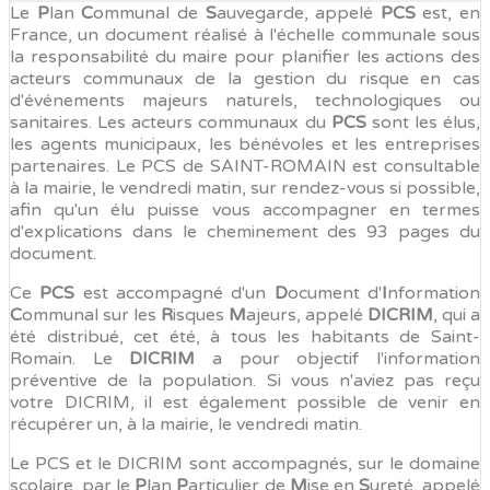
Le
P
lan
C
ommunal de
S
auvegarde, appelé
PCS
est, en
France, un document réalisé à l'échelle communale sous
la responsabilité du maire pour planifier les actions des
acteurs communaux de la gestion du risque en cas
d'événements majeurs naturels, technologiques ou
sanitaires. Les acteurs communaux du
PCS
sont les élus,
les agents municipaux, les bénévoles et les entreprises
partenaires. Le PCS de SAINT-ROMAIN est consultable
à la mairie, le vendredi matin, sur rendez-vous si possible,
afin qu'un élu puisse vous accompagner en termes
d'explications dans le cheminement des 93 pages du
document.
Ce
PCS
est accompagné d'un
D
ocument d'
I
nformation
C
ommunal sur les
R
isques
M
ajeurs, appelé
DICRIM
, qui a
été distribué, cet été, à tous les habitants de Saint-
Romain. Le
DICRIM
a pour objectif l'information
préventive de la population. Si vous n'aviez pas reçu
votre DICRIM, il est également possible de venir en
récupérer un, à la mairie, le vendredi matin.
Le PCS et le DICRIM sont accompagnés, sur le domaine
scolaire, par le
P
lan
P
articulier de
M
ise en
S
ureté, appelé