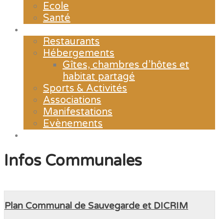
Ecole
Santé
Loisirs
Restaurants
Hébergements
Gîtes, chambres d’hôtes et
habitat partagé
Sports & Activités
Associations
Manifestations
Evènements
Contact & Horaires d’ouverture
Infos Communales
Plan Communal de Sauvegarde et DICRIM