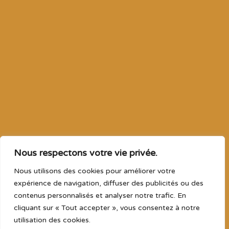
Prévisions
août 8, 2026
Jour
Prévisions
35°C
Vent: 2.8 m/s NE
Prévisions
août 9, 2026
Jour
Courte description
33°C
Vent: 3.3 m/s NNW
Prévisions
août 10, 2026
Jour
Courte description
32°C
Vent: 2.4 m/s NNW
Prévisions
août 11, 2026
Jour
Courte description
35°C
Vent: 2.9 m/s NE
Nous respectons votre vie privée.
Prévisions
août 12, 2026
Jour
Prévisions
37°C
Nous utilisons des cookies pour améliorer votre
Vent: 3.2 m/s WNW
expérience de navigation, diffuser des publicités ou des
contenus personnalisés et analyser notre trafic. En
cliquant sur « Tout accepter », vous consentez à notre
utilisation des cookies.