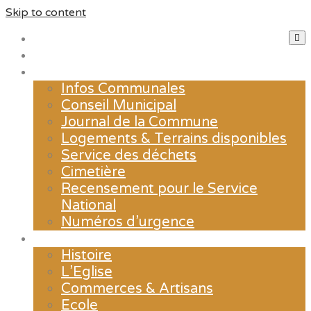
Skip to content
Accueil
Actualités
La mairie
Infos Communales
Conseil Municipal
Journal de la Commune
Logements & Terrains disponibles
Service des déchets
Cimetière
Recensement pour le Service
National
Numéros d’urgence
Le village
Histoire
L’Eglise
Commerces & Artisans
Ecole