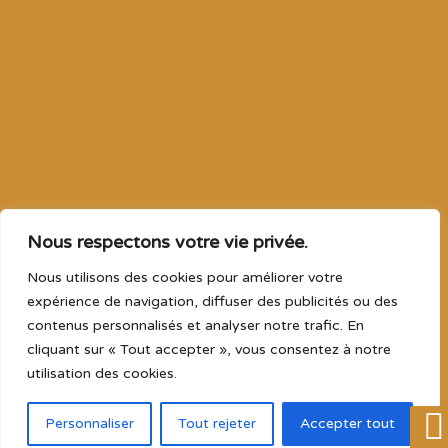
6
/
Prévisions
août 10, 2026
Jour
Thunderstorm
2
32°C
Vent: 3.4 m/s SW
6
Prévisions
août 11, 2026
Jour
Prévisions
34°C
Vent: 2.6 m/s NNE
Prévisions
août 12, 2026
Jour
Partly cloudy
37°C
Vent: 2.3 m/s NW
Prévisions
août 13, 2026
Jour
Mainly clear
Nous respectons votre vie privée.
39°C
Vent: 3.6 m/s WNW
Nous utilisons des cookies pour améliorer votre
expérience de navigation, diffuser des publicités ou des
contenus personnalisés et analyser notre trafic. En
cliquant sur « Tout accepter », vous consentez à notre
utilisation des cookies.
Personnaliser
Tout rejeter
Accepter tout